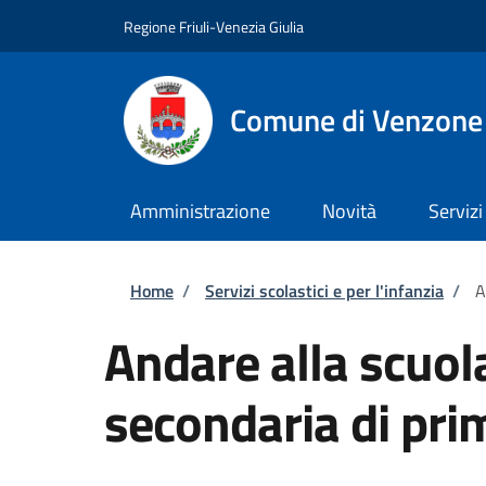
Salta al contenuto principale
Skip to footer content
Regione Friuli-Venezia Giulia
Comune di Venzone
Amministrazione
Novità
Servizi
Briciole di pane
Home
/
Servizi scolastici e per l'infanzia
/
A
Andare alla scuol
secondaria di pri