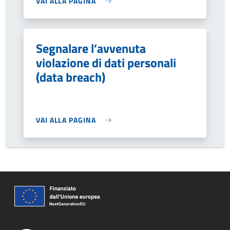
VAI ALLA PAGINA
Segnalare l’avvenuta
violazione di dati personali
(data breach)
VAI ALLA PAGINA