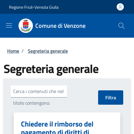
Salta al contenuto principale
Skip to footer content
Regione Friuli-Venezia Giulia
Comune di Venzone
Briciole di pane
Home
/
Segreteria generale
Segreteria generale
Cerca i contenuti che nel
titolo contengono:
Chiedere il rimborso del
pagamento di diritti di