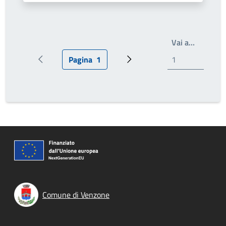
Scrivi il
Vai a…
Pagina
1
Pagina precedente
Pagina attuale
Pagina successiva
Comune di Venzone