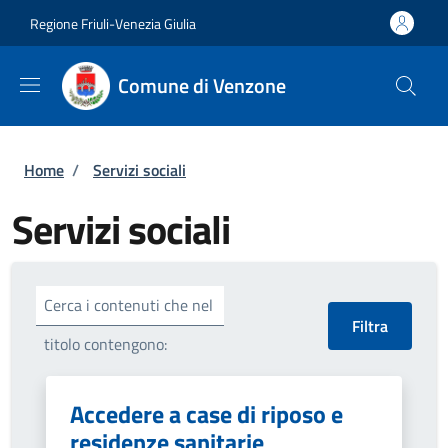
Salta al contenuto principale
Skip to footer content
Regione Friuli-Venezia Giulia
Comune di Venzone
Briciole di pane
Home
/
Servizi sociali
Servizi sociali
Cerca i contenuti che nel
titolo contengono:
Accedere a case di riposo e
residenze sanitarie