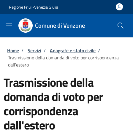
Salta al contenuto principale
Skip to footer content
Regione Friuli-Venezia Giulia
Comune di Venzone
Briciole di pane
Home
/
Servizi
/
Anagrafe e stato civile
/
Trasmissione della domanda di voto per corrispondenza
dall'estero
Trasmissione della
domanda di voto per
corrispondenza
dall'estero