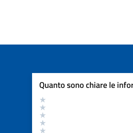
Quanto sono chiare le info
Valutazione
Valuta 5 stelle su 5
Valuta 4 stelle su 5
Valuta 3 stelle su 5
Valuta 2 stelle su 5
Valuta 1 stelle su 5