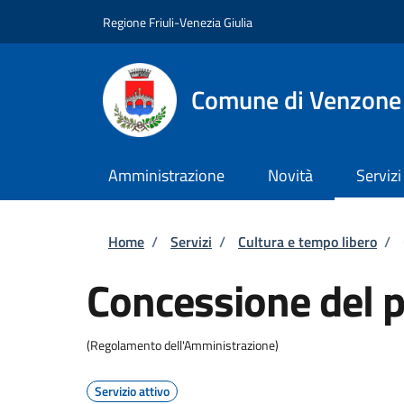
Salta al contenuto principale
Skip to footer content
Regione Friuli-Venezia Giulia
Comune di Venzone
Amministrazione
Novità
Servizi
Briciole di pane
Home
/
Servizi
/
Cultura e tempo libero
/
Concessione del p
(Regolamento dell'Amministrazione)
Servizio attivo