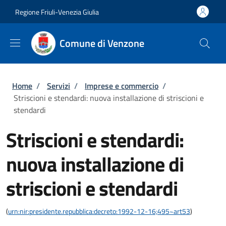
Salta al contenuto principale
Skip to footer content
Regione Friuli-Venezia Giulia
Comune di Venzone
Briciole di pane
Home
/
Servizi
/
Imprese e commercio
/
Striscioni e stendardi: nuova installazione di striscioni e
stendardi
Striscioni e stendardi:
nuova installazione di
striscioni e stendardi
(
urn:nir:presidente.repubblica:decreto:1992-12-16;495~art53
)