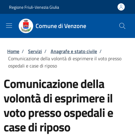
Salta al contenuto principale
Skip to footer content
Regione Friuli-Venezia Giulia
Comune di Venzone
Briciole di pane
Home
/
Servizi
/
Anagrafe e stato civile
/
Comunicazione della volontà di esprimere il voto presso
ospedali e case di riposo
Comunicazione della
volontà di esprimere il
voto presso ospedali e
case di riposo