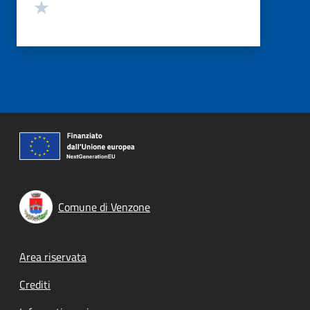
Valuta 1 stelle su 5
Comune di Venzone
Footer menu
Area riservata
Crediti