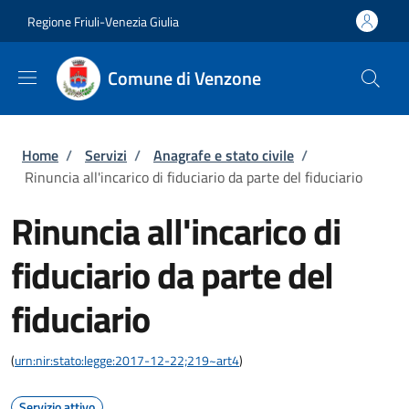
Salta al contenuto principale
Skip to footer content
Regione Friuli-Venezia Giulia
Comune di Venzone
Briciole di pane
Home
/
Servizi
/
Anagrafe e stato civile
/
Rinuncia all'incarico di fiduciario da parte del fiduciario
Rinuncia all'incarico di
fiduciario da parte del
fiduciario
(
urn:nir:stato:legge:2017-12-22;219~art4
)
Servizio attivo