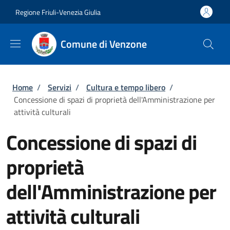
Salta al contenuto principale
Skip to footer content
Regione Friuli-Venezia Giulia
Comune di Venzone
Briciole di pane
Home
/
Servizi
/
Cultura e tempo libero
/
Concessione di spazi di proprietà dell'Amministrazione per
attività culturali
Concessione di spazi di
proprietà
dell'Amministrazione per
attività culturali