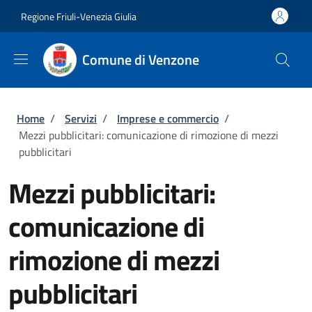
Salta al contenuto principale
Skip to footer content
Regione Friuli-Venezia Giulia
Comune di Venzone
Briciole di pane
Home
/
Servizi
/
Imprese e commercio
/
Mezzi pubblicitari: comunicazione di rimozione di mezzi
pubblicitari
Mezzi pubblicitari:
comunicazione di
rimozione di mezzi
pubblicitari