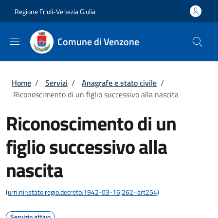
Salta al contenuto principale
Skip to footer content
Regione Friuli-Venezia Giulia
Comune di Venzone
Briciole di pane
Home
/
Servizi
/
Anagrafe e stato civile
/
Riconoscimento di un figlio successivo alla nascita
Riconoscimento di un
figlio successivo alla
nascita
(
urn:nir:stato:regio.decreto:1942-03-16;262~art254
)
Servizio attivo