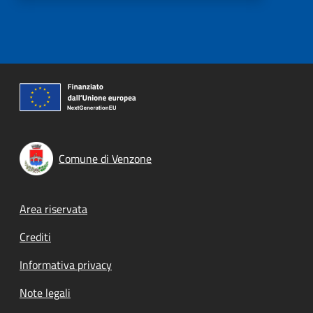
Comune di Venzone
Footer menu
Area riservata
Crediti
Informativa privacy
Note legali