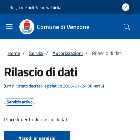
Salta al contenuto principale
Skip to footer content
Regione Friuli-Venezia Giulia
Comune di Venzone
Briciole di pane
Home
/
Servizi
/
Autorizzazioni
/
Rilascio di dati
Rilascio di dati
(
urn:nir:stato:decreto.legislativo:2006-01-24;36~art5
)
Servizio attivo
Procedimento di rilascio di dati
Accedi al servizio