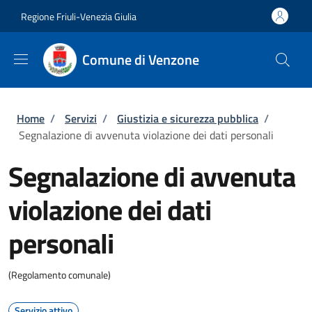
Salta al contenuto principale
Skip to footer content
Regione Friuli-Venezia Giulia
Comune di Venzone
Briciole di pane
Home
/
Servizi
/
Giustizia e sicurezza pubblica
/
Segnalazione di avvenuta violazione dei dati personali
Segnalazione di avvenuta
violazione dei dati
personali
(Regolamento comunale)
Servizio attivo