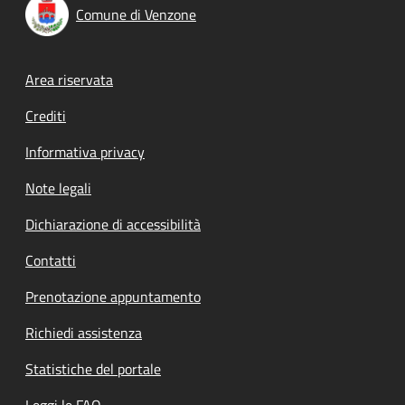
Comune di Venzone
Footer menu
Area riservata
Crediti
Informativa privacy
Note legali
Dichiarazione di accessibilità
Contatti
Prenotazione appuntamento
Richiedi assistenza
Statistiche del portale
Leggi le FAQ